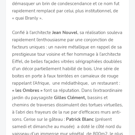
démasquer un brin de condescendance et ce nom fut
rapidement remplacé par celui, plus institutionnel, de
« quai Branly ».
Confié à l’architecte
Jean Nouvel
, sa réalisation souleva
rapidement l’enthousiasme par une conjonction de
facteurs uniques : un navire métallique en rappel de sa
prestigieuse tour voisine et fier hommage à l’architecte
Eiffel, de belles façades vitrées sérigraphiées doublées
d'un décor partiellement habillé de bois. Une série de
boites en porte à faux teintées en camaïeux de rouge
rappelant l’Afrique, une médiathèque, un restaurant :
« les Ombres »
font sa réputation. Dans l’extraordinaire
jardin du paysagiste
Gilles Clément,
bassins et
chemins de traverses dissimulent des tortues virtuelles,
à l’abri des frayeurs de la rue par d’efficaces murs anti-
sons. Cerise sur le gâteau :
Patrick Blanc
(présent
samedi et dimanche au musée) a doté le côté nord du
vaisseau d’un immense mur végétal de 800m2, le plus