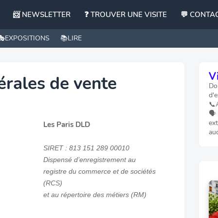
📨 NEWSLETTER
❓ TROUVER UNE VISITE
💬 CONTA
🎭EXPOSITIONS
📚LIRE
Vi
érales de vente
Dom
d'e
📞
🗣️
ext
Les Paris DLD
au
SIRET : 813 151 289 00010
Dispensé d’enregistrement au
registre du commerce et de sociétés
(RCS)
et au répertoire des métiers (RM)