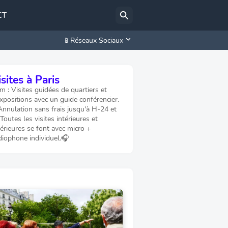
CT
📱Réseaux Sociaux
sites à Paris
 : Visites guidées de quartiers et
xpositions avec un guide conférencier.
Annulation sans frais jusqu'à H-24 et
 Toutes les visites intérieures et
érieures se font avec micro +
diophone individuel.🎧