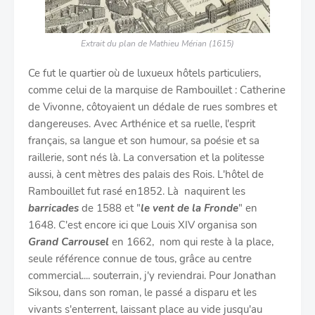
Extrait du plan de Mathieu Mérian (1615)
Ce fut le quartier où de luxueux hôtels particuliers,
comme celui de la marquise de Rambouillet : Catherine
de Vivonne, côtoyaient un dédale de rues sombres et
dangereuses. Avec Arthénice et sa ruelle, l'esprit
français, sa langue et son humour, sa poésie et sa
raillerie, sont nés là. La conversation et la politesse
aussi, à cent mètres des palais des Rois. L'hôtel de
Rambouillet fut rasé en1852. Là naquirent les
barricades
de 1588 et "
le vent de la Fronde
" en
1648. C'est encore ici que Louis XIV organisa son
Grand Carrousel
en 1662, nom qui reste à la place,
seule référence connue de tous, grâce au centre
commercial.... souterrain, j'y reviendrai. Pour Jonathan
Siksou, dans son roman, le passé a disparu et les
vivants s'enterrent, laissant place au vide jusqu'au