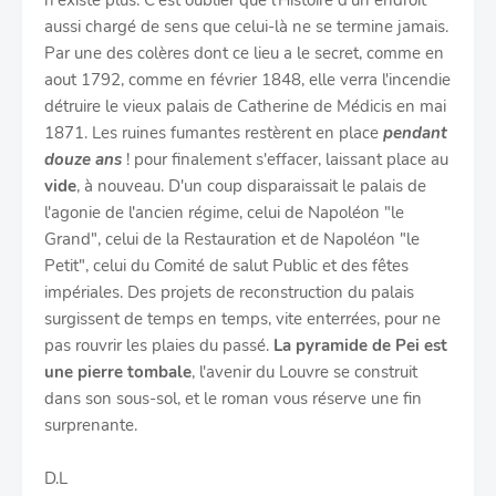
n'existe plus. C'est oublier que l'Histoire d'un endroit
aussi chargé de sens que celui-là ne se termine jamais.
Par une des colères dont ce lieu a le secret, comme en
aout 1792, comme en février 1848, elle verra l'incendie
détruire le vieux palais de Catherine de Médicis en mai
1871. Les ruines fumantes restèrent en place
pendant
douze ans
! pour finalement s'effacer, laissant place au
vide
, à nouveau. D'un coup disparaissait le palais de
l'agonie de l'ancien régime, celui de Napoléon "le
Grand", celui de la Restauration et de Napoléon "le
Petit", celui du Comité de salut Public et des fêtes
impériales. Des projets de reconstruction du palais
surgissent de temps en temps, vite enterrées, pour ne
pas rouvrir les plaies du passé.
La pyramide de Pei est
une pierre tombale
, l'avenir du Louvre se construit
dans son sous-sol, et le roman vous réserve une fin
surprenante.
D.L