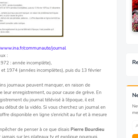
//www.ina.fr/communaute/journal
ux :
Re
972 : année incomplète),
et 1974 (années incomplètes), puis du 13 février
ains journaux peuvent manquer, en raison de
leur enregistrement, ou pour cause de grève. En
Ne
strement du journal télévisé à l’époque, il est
Ne
u début de la vidéo. Si vous cherchez un journal en
me
offre disponible en ligne s’enrichit au fur et à mesure
empêcher de penser à ce que disais
Pierre Bourdieu
t jamais sur les plateaux tv et explique pourquoi.