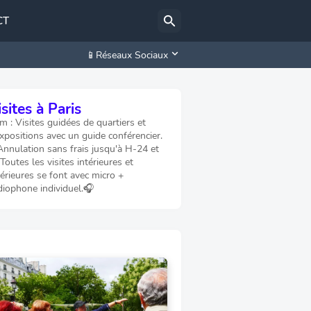
CT
📱Réseaux Sociaux
sites à Paris
 : Visites guidées de quartiers et
xpositions avec un guide conférencier.
Annulation sans frais jusqu'à H-24 et
 Toutes les visites intérieures et
érieures se font avec micro +
diophone individuel.🎧