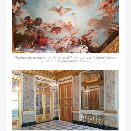
Plafond du grand salon
de Voyer d'Argenson
par Antoine Coypel
« L’amour désarmant les dieux »