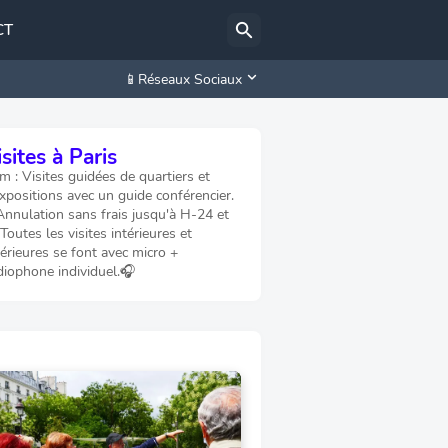
CT
📱Réseaux Sociaux
sites à Paris
 : Visites guidées de quartiers et
xpositions avec un guide conférencier.
Annulation sans frais jusqu'à H-24 et
 Toutes les visites intérieures et
érieures se font avec micro +
diophone individuel.🎧