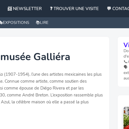
📨 NEWSLETTER
❓ TROUVER UNE VISITE
💬 CONTA
🎭EXPOSITIONS
📚LIRE
Vi
Dom
 musée Galliéra
d'e
📞
🗣️
ext
lo (1907-1954), l’une des artistes mexicaines les plus
au
cle. Connue comme artiste, comme soutien des
ssi comme épouse de Diégo Rivera et par les
-30, comme André Breton. L’exposition rassemble plus
Azul, la célèbre maison où elle a passé la plus