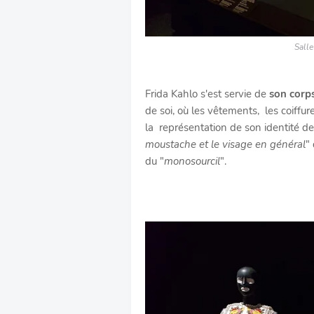
Salle
Frida Kahlo s'est servie de
son corp
de soi, où les vêtements, les coiffur
la représentation de son identité d
moustache et le visage en général
"
du "
monosourcil
".