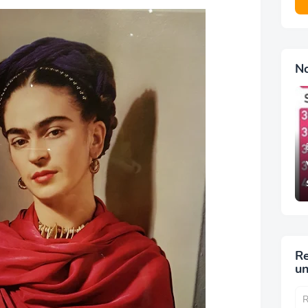
N
Re
un