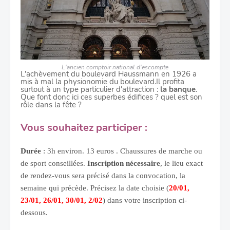
L'ancien comptoir national d'escompte
L'achèvement du boulevard Haussmann en 1926 a
mis à mal la physionomie du boulevard.Il profita
surtout à un type particulier d'attraction :
la banque
.
Que font donc ici ces superbes édifices ? quel est son
rôle dans la fête ?
Vous souhaitez participer :
Durée
: 3h environ. 13 euros . Chaussures de marche ou
de sport conseillées.
Inscription nécessaire
, le lieu exact
de rendez-vous sera précisé dans la convocation, la
semaine qui précède. Précisez la date choisie (
20/01,
23/01, 26/01, 30/01, 2/02
) dans votre inscription ci-
dessous.