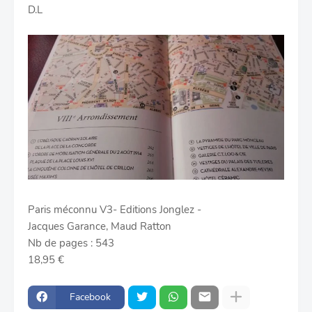
D.L
Paris méconnu V3- Editions Jonglez -
Jacques Garance
,
Maud Ratton
Nb de pages :
543
18,95 €
Facebook