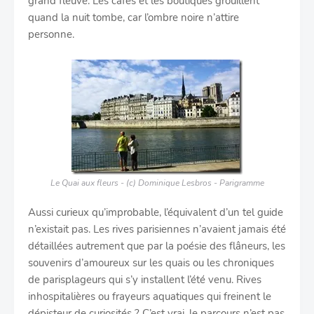
grand fleuve. Les cafés et les boutiques grouillent
quand la nuit tombe, car l’ombre noire n’attire
personne.
Le Quai aux fleurs - (c) Dominique Lesbros - Parigramme
Aussi curieux qu’improbable, l’équivalent d’un tel guide
n’existait pas. Les rives parisiennes n’avaient jamais été
détaillées autrement que par la poésie des flâneurs, les
souvenirs d’amoureux sur les quais ou les chroniques
de parisplageurs qui s’y installent l’été venu. Rives
inhospitalières ou frayeurs aquatiques qui freinent le
dépisteur de curiosités ? C’est vrai, le parcours n’est pas