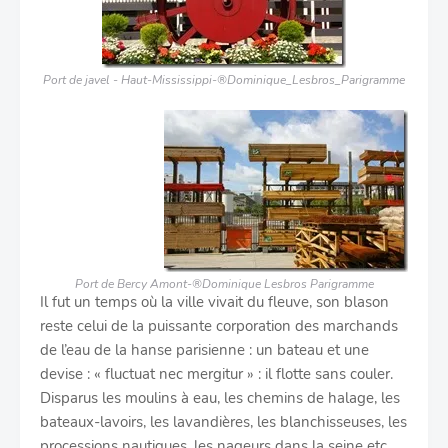
Port de javel - Haut-Mississippi-®Dominique_Lesbros_Parigramme
Port de Bercy Amont-®Dominique Lesbros Parigramme
Il fut un temps où la ville vivait du fleuve, son blason
reste celui de la puissante corporation des marchands
de l’eau de la hanse parisienne : un bateau et une
devise : « fluctuat nec mergitur » : il flotte sans couler.
Disparus les moulins à eau, les chemins de halage, les
bateaux-lavoirs, les lavandières, les blanchisseuses, les
processions nautiques, les nageurs dans la seine etc.