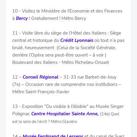
10 - Visitez le Ministère de l'Economie et des Finances
à
Bercy
! Gratuitement ! Métro Bercy
11 - Visite libre du siège de l’Hôtel des Italiens : Siège
central et historique du
Crédit Lyonnais
où tout n’a pas
brulé, heureusement (Celui de la Société Générale,
derrière l’Opéra sera peut-être ouvert – à voir )
Boulevard des Italiens - Métro Richelieu-Drouot
12 –
Conseil Régional
– 31-33 rue Barbet-de-Jouy
(7e) – Occasion rare de comprendre nos institutions –
Métro Saint-François-Xavier
13 - Exposition "Du visible à l'illisible" au Musée Singer
Polignac
Centre Hospitalier Sainte Anne,
(
14e) Quel
est le sens de l’écrit ? Métro Glacière
14 –
Musée Ferdinand de Lesseps
et du canal de Suez