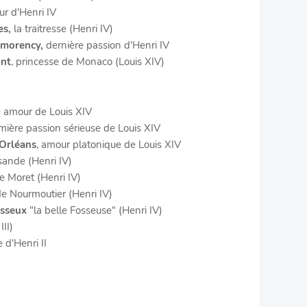
ur d'Henri IV
es,
la traitresse (Henri IV)
tmorency,
dernière passion d'Henri IV
ont
, princesse de Monaco (Louis XIV)
e amour de Louis XIV
emière passion sérieuse de Louis XIV
Orléans
, amour platonique de Louis XIV
isande (Henri IV)
e Moret (Henri IV)
de Nourmoutier (Henri IV)
sseux
"la belle Fosseuse" (Henri IV)
III)
 d'Henri II