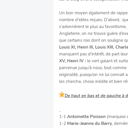
Un bon moyen également de rappeler
nombre d’idées reçues. D’abord, que 
s’adonnèrent le plus au favoritisme,
Angleterre, on ne trouve guère d’ex
que certains rois dont on souligne 
Louis XI, Henri III, Louis XIII, Charl
manquent pas d’intérêt, de part leu
XV, Henri IV :
le vert galant et surt
parvenue jusqu’à nous, tout comme
originalité, puisqu’on ne lui connait
les chercha, chose inédite et bien ré
De haut en bas et de gauche à dr
1-1
Antoinette Poisson
(marquise 
1-2
Marie-Jeanne du Barry
, derniè