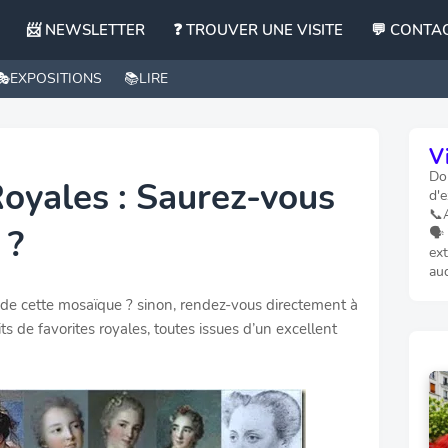
📨 NEWSLETTER
❓ TROUVER UNE VISITE
💬 CONTA
🎭EXPOSITIONS
📚LIRE
Vi
Dom
Royales : Saurez-vous
d'e
📞
 ?
🗣️
ext
au
 de cette mosaïque ? sinon, rendez-vous directement à
aits de favorites royales, toutes issues d’un excellent