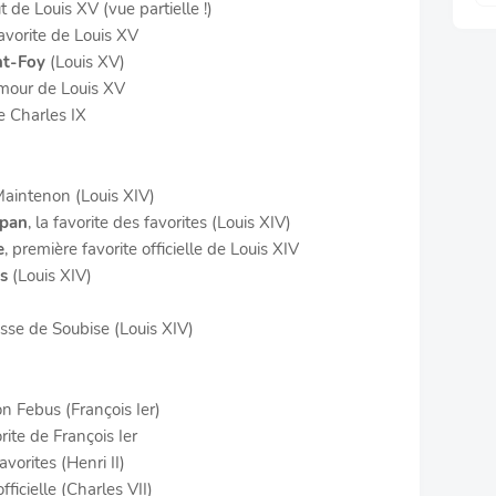
 de Louis XV (vue partielle !)
favorite de Louis XV
nt-Foy
(Louis XV)
mour de Louis XV
e Charles IX
intenon (Louis XIV)
span
, la favorite des favorites (Louis XIV)
e
, première favorite officielle de Louis XIV
s
(Louis XIV)
esse de Soubise (Louis XIV)
ton Febus (François Ier)
orite de François Ier
favorites (Henri II)
fficielle (Charles VII)