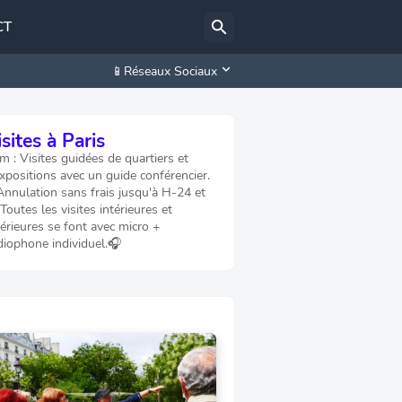
CT
📱Réseaux Sociaux
sites à Paris
 : Visites guidées de quartiers et
xpositions avec un guide conférencier.
Annulation sans frais jusqu'à H-24 et
 Toutes les visites intérieures et
érieures se font avec micro +
diophone individuel.🎧