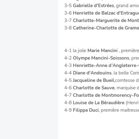
3-5
Gabrielle d'Estrées
, grand amo
3-6
Henriette de Balzac d'Entragu
3-7
Charlotte-Marguerite de Mon
3-8
Catherine-Charlotte de Gram
4-1 la jolie
Marie Mancini
, premièr
4-2
Olympe Mancini-Soissons
, pr
4-3
Henriette-Anne d’Angleterre-
4-4
Diane d'Andouins
, la belle Cor
4-5
Jacqueline de Bueil
,comtesse d
4-6
Charlotte de Sauve
, marquise 
4-7
Charlotte de Montmorency-Fo
4-8
Louise de La Béraudière
(Henri 
4-9
Filippa Duci
, première maitresse