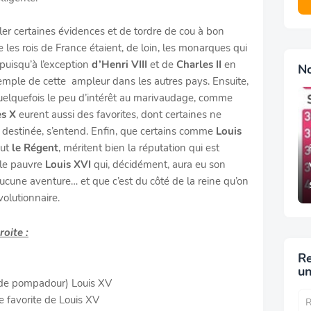
 certaines évidences et de tordre de cou à bon
les rois de France étaient, de loin, les monarques qui
 puisqu’à l’exception
d’Henri VIII
et de
Charles II
en
N
emple de cette ampleur dans les autres pays. Ensuite,
quelquefois le peu d’intérêt au marivaudage, comme
es X
eurent aussi des favorites, dont certaines ne
r destinée, s’entend. Enfin, que certains comme
Louis
out
le Régent
, méritent bien la réputation qui est
 le pauvre
Louis XVI
qui, décidément, aura eu son
 aucune aventure… et que c’est du côté de la reine qu’on
volutionnaire.
oite :
Re
un
de pompadour) Louis XV
re favorite de Louis XV