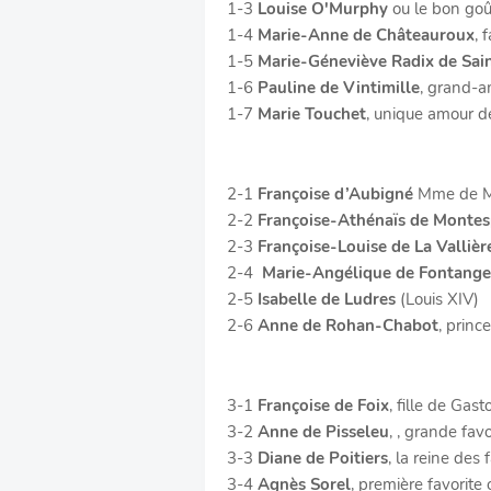
1-3
Louise O'Murphy
ou le bon goût
1-4
Marie-Anne de Châteauroux
, 
1-5
Marie-Géneviève Radix de Sai
1-6
Pauline de Vintimille
, grand-a
1-7
Marie Touchet
, unique amour d
2-1
Françoise d’Aubigné
Mme de Ma
2-2
Françoise-Athénaïs de Monte
2-3
Françoise-Louise de La Vallièr
2-4
Marie-Angélique de Fontange
2-5
Isabelle de Ludres
(Louis XIV)
2-6
Anne de Rohan-Chabot
, princ
3-1
Françoise de Foix
, fille de Gas
3-2
Anne de Pisseleu
, , grande fav
3-3
Diane de Poitiers
, la reine des 
3-4
Agnès Sorel
, première favorite o