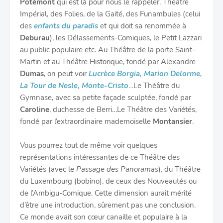
Potémont
qui est là pour nous le rappeler. Théâtre
Impérial, des Folies, de la Gaité, des Funambules (celui
des
enfants du paradis
et qui doit sa renommée à
Deburau
), les Délassements-Comiques, le Petit Lazzari
au public populaire etc. Au Théâtre de la porte Saint-
Martin et au Théâtre Historique, fondé par Alexandre
Dumas
, on peut voir
Lucrèce Borgia, Marion Delorme,
La Tour de Nesle, Monte-Cristo
…
Le Théâtre du
Gymnase, avec sa petite façade sculptée, fondé par
Caroline
, duchesse de Berri…Le Théâtre des Variétés,
fondé par l’extraordinaire mademoiselle
Montansier
.
Vous pourrez tout de même voir quelques
représentations intéressantes de ce Théâtre des
Variétés (avec le
Passage des Panoramas
), du Théâtre
du Luxembourg (bobino), de ceux des Nouveautés ou
de l’Ambigu-Comique. Cette dimension aurait mérité
d’être une introduction, sûrement pas une conclusion.
Ce monde avait son cœur canaille et populaire à la