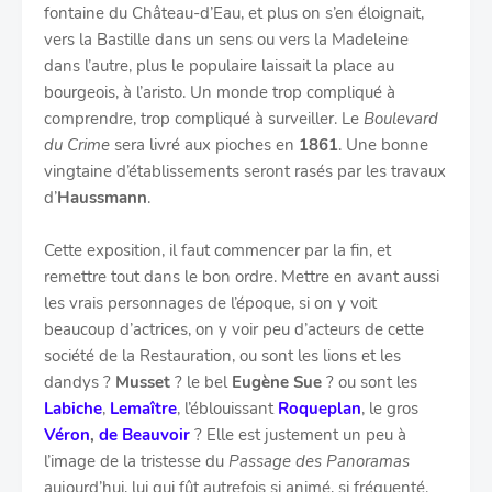
fontaine du Château-d’Eau, et plus on s’en éloignait,
vers la Bastille dans un sens ou vers la Madeleine
dans l’autre, plus le populaire laissait la place au
bourgeois, à l’aristo. Un monde trop compliqué à
comprendre, trop compliqué à surveiller. Le
Boulevard
du Crime
sera livré aux pioches en
1861
. Une bonne
vingtaine d’établissements seront rasés par les travaux
d’
Haussmann
.
Cette exposition, il faut commencer par la fin, et
remettre tout dans le bon ordre. Mettre en avant aussi
les vrais personnages de l’époque, si on y voit
beaucoup d’actrices, on y voir peu d’acteurs de cette
société de la Restauration, ou sont les lions et les
dandys ?
Musset
?
le bel
Eugène Sue
?
ou sont les
Labiche
,
Lemaître
, l’éblouissant
Roqueplan
, le gros
Véron
,
de Beauvoir
? Elle est justement un peu à
l’image de la tristesse du
Passage des Panoramas
aujourd’hui, lui qui fût autrefois si animé, si fréquenté.