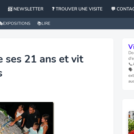
📨 NEWSLETTER
❓ TROUVER UNE VISITE
💬 CONTA
🎭EXPOSITIONS
📚LIRE
Vi
Dom
e ses 21 ans et vit
d'e
📞
s
🗣️
ext
au