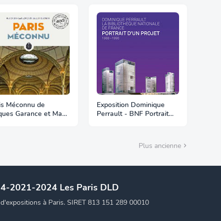
is Méconnu de
Exposition Dominique
ques Garance et Maud
Perrault - BNF Portrait
ton
d’un projet 1988 – 1998
Plus ancienne
14-2021-2024 Les Paris DLD
t d'expositions à Paris. SIRET 813 151 289 00010