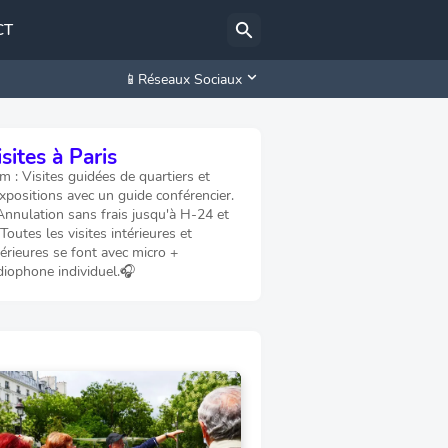
CT
📱Réseaux Sociaux
sites à Paris
 : Visites guidées de quartiers et
xpositions avec un guide conférencier.
Annulation sans frais jusqu'à H-24 et
 Toutes les visites intérieures et
érieures se font avec micro +
diophone individuel.🎧