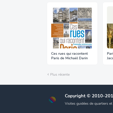
Ces rues qui racontent
Par
Paris de Michaël Darin
Jac
Rat
Plus récente
Copyright © 2010-20
Visites guidées de quartiers e