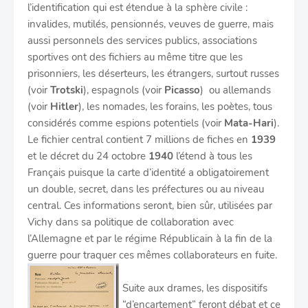
l’identification qui est étendue à la sphère civile :
invalides, mutilés, pensionnés, veuves de guerre, mais
aussi personnels des services publics, associations
sportives ont des fichiers au même titre que les
prisonniers, les déserteurs, les étrangers, surtout russes
(voir
Trotski
), espagnols (voir
Picasso
) ou allemands
(voir
Hitler
), les nomades, les forains, les poètes, tous
considérés comme espions potentiels (voir
Mata-Hari
).
Le fichier central contient 7 millions de fiches en
1939
et le décret du 24 octobre
1940
l’étend à tous les
Français puisque la carte d’identité a obligatoirement
un double, secret, dans les préfectures ou au niveau
central. Ces informations seront, bien sûr, utilisées par
Vichy dans sa politique de collaboration avec
l’Allemagne et par le régime Républicain à la fin de la
guerre pour traquer ces mêmes collaborateurs en fuite.
Suite aux drames, les dispositifs
“d’encartement” feront débat et ce