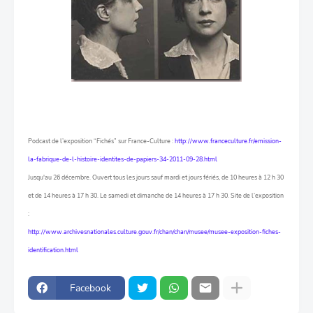
Podcast de l’exposition “Fichés” sur France-Culture :
http://www.franceculture.fr/emission-
la-fabrique-de-l-histoire-identites-de-papiers-34-2011-09-28.html
Jusqu'au 26 décembre. Ouvert tous les jours sauf mardi et jours fériés, de 10 heures à 12 h 30
et de 14 heures à 17 h 30. Le samedi et dimanche de 14 heures à 17 h 30. S
ite de l’exposition
:
http://www.archivesnationales.culture.gouv.fr/chan/chan/musee/musee-exposition-fiches-
identification.html
Facebook