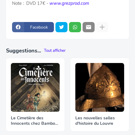
Note : DVD 17
€ -
www.grezprod.com
Facebook
Suggestions...
Tout afficher
Le Cimetière des
Les nouvelles salles
Innocents chez Bamboo
d'histoire du Louvre
Edition-Grand Angle