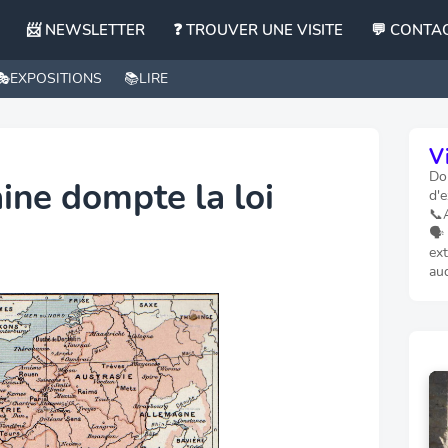
📨 NEWSLETTER
❓ TROUVER UNE VISITE
💬 CONTA
🎭EXPOSITIONS
📚LIRE
Vi
Dom
aine dompte la loi
d'e
📞
🗣️
ext
au