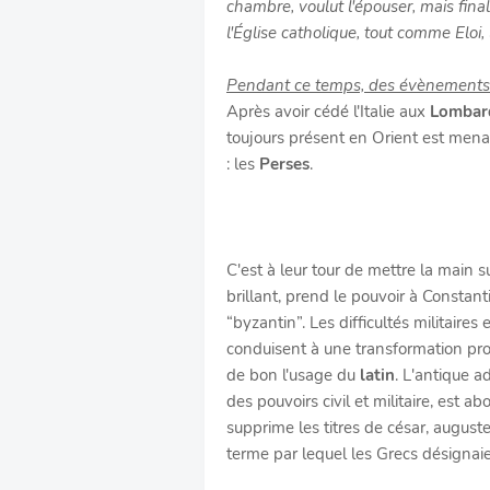
chambre, voulut l'épouser, mais fina
l'Église catholique, tout comme Elo
Pendant ce temps, des évènements 
Après avoir cédé l'Italie aux
Lombar
toujours présent en Orient est mena
: les
Perses
.
C'est à leur tour de mettre la main su
brillant, prend le pouvoir à Constan
“byzantin”. Les difficultés militaires
conduisent à une transformation pro
de bon l'usage du
latin
. L'antique a
des pouvoirs civil et militaire, est ab
supprime les titres de césar, auguste,
terme par lequel les Grecs désignai