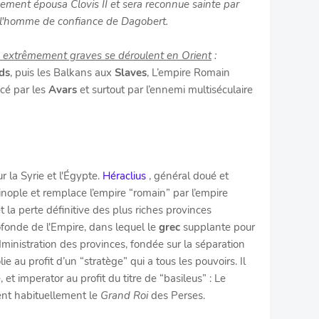
lement épousa Clovis II et sera reconnue sainte par
i, l'homme de confiance de Dagobert.
extrêmement graves se déroulent en Orient
:
ds
, puis les Balkans aux
Slaves
, L’empire Romain
cé par les
Avars
et surtout par l’ennemi multiséculaire
r la Syrie et l'Égypte.
Héraclius
, général doué et
tinople et remplace l’empire “romain” par l’empire
 et la perte définitive des plus riches provinces
fonde de l'Empire, dans lequel le
grec
supplante pour
dministration des provinces, fondée sur la séparation
olie au profit d’un “stratège” qui a tous les pouvoirs. Il
 et imperator au profit du titre de “basileus” : Le
ent habituellement le
Grand Roi
des Perses.