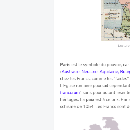
Les pro
Paris
est le symbole du pouvoir, car 
(
Austrasie, Neustrie, Aquitaine, Bo
chez les Francs, comme les “faides” 
L'Eglise romaine poursuit cependant s
francorum
" sans pour autant léser l
héritages. La
paix
est à ce prix. Par 
schisme de 1054. Les Francs sont don