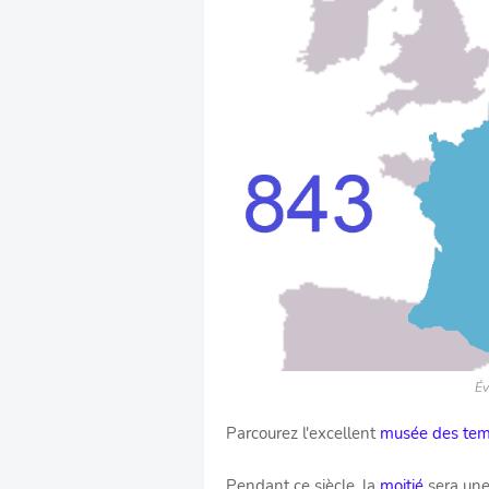
Év
Parcourez l'excellent
musée des tem
Pendant ce siècle, la
moitié
sera une