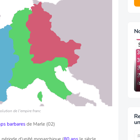
N
olution de l'empire franc
Re
un
ps barbares
de Marle (02)
 période d'unité monarchique (
80 ans
le siècle