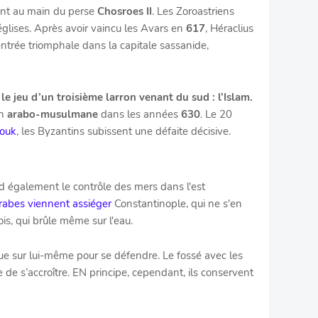
nt au main du perse
Chosroes II
. Les Zoroastriens
églises. Après avoir vaincu les Avars en
617
, Héraclius
entrée triomphale dans la capitale sassanide,
 le jeu d’un troisième larron venant du sud : l’Islam.
on
arabo-musulmane
dans les années
630
. Le 20
mouk
, les Byzantins subissent une défaite décisive.
d également le contrôle des mers dans l'est
rabes viennent assiéger
Constantinople, qui ne s'en
is, qui brûle même sur l'eau.
e sur lui-même pour se défendre. Le fossé avec les
de s’accroître. EN principe, cependant, ils conservent