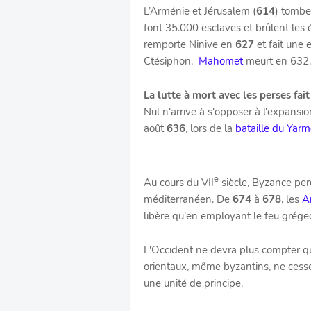
L’Arménie et Jérusalem (
614
) tombe
font 35.000 esclaves et brûlent les 
remporte Ninive en
627
et fait une 
Ctésiphon.
Mahomet
meurt en 632.
La lutte à mort avec les perses fait
Nul n'arrive à s'opposer à l'expansi
août
636
, lors de la
bataille du Yar
e
Au cours du
VII
siècle, Byzance per
méditerranéen. De
674
à
678
, les
A
libère qu'en employant le feu grégeo
L'Occident ne devra plus compter qu
orientaux, même byzantins, ne cesse 
une unité de principe.